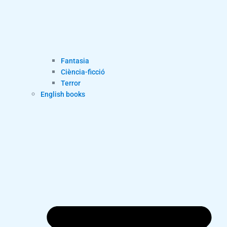
Fantasia
Ciència-ficció
Terror
English books