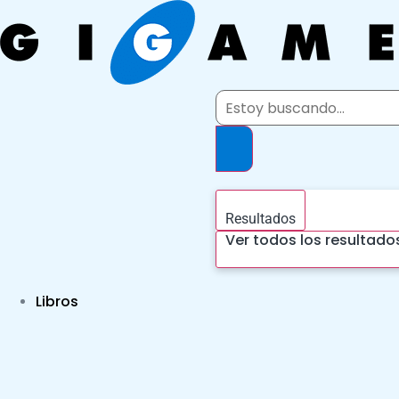
Ir
al
contenido
Search
...
Resultados
Ver todos los resultado
Libros