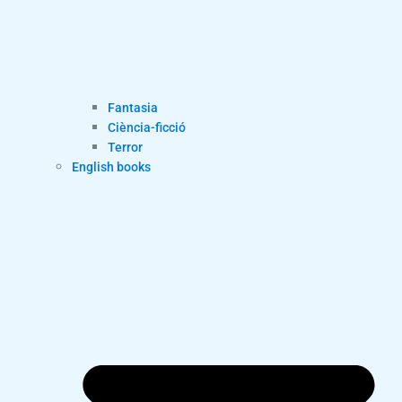
Fantasia
Ciència-ficció
Terror
English books