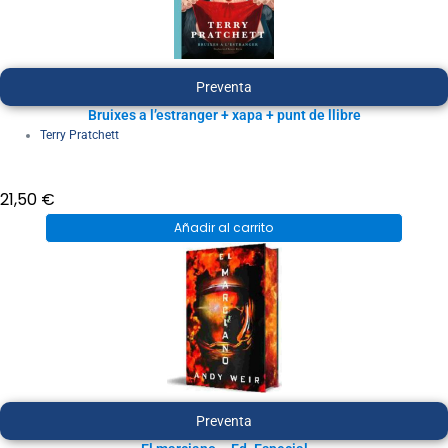
Preventa
Bruixes a l’estranger + xapa + punt de llibre
Terry Pratchett
21,50
€
Añadir al carrito
Preventa