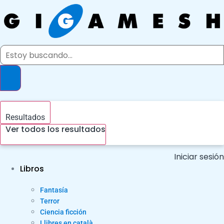
Ir
al
contenido
Search
...
Resultados
Ver todos los resultados
Iniciar sesión
Libros
Fantasía
Terror
Ciencia ficción
Llibres en català