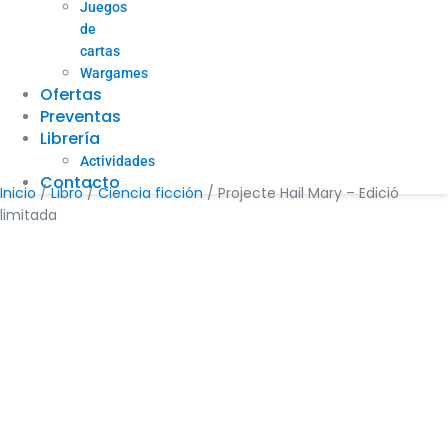
Juegos
de
cartas
Wargames
Ofertas
Preventas
Librería
Actividades
Contacto
Inicio
/
Libro
/
Ciencia ficción
/ Projecte Hail Mary – Edició
limitada