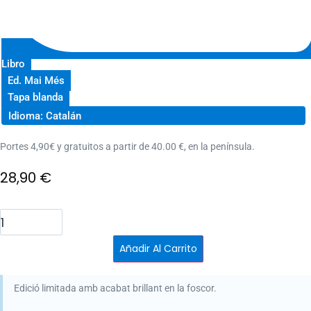
Libro
Ed. Mai Més
Tapa blanda
Idioma: Catalán
Portes 4,90€ y gratuitos a partir de 40.00 €, en la península.
28,90
€
Projecte
Hail
Mary
-
Añadir Al Carrito
Edició
limitada
cantidad
Edició limitada amb acabat brillant en la foscor.