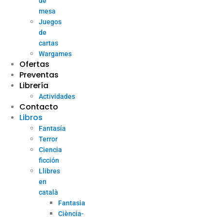
de
mesa
Juegos
de
cartas
Wargames
Ofertas
Preventas
Librería
Actividades
Contacto
Libros
Fantasía
Terror
Ciencia
ficción
Llibres
en
català
Fantasia
Ciència-