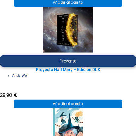
Añadir al carrito
Preventa
Proyecto Hail Mary – Edición DLX
Andy Weir
29,90
€
Añadir al carrito