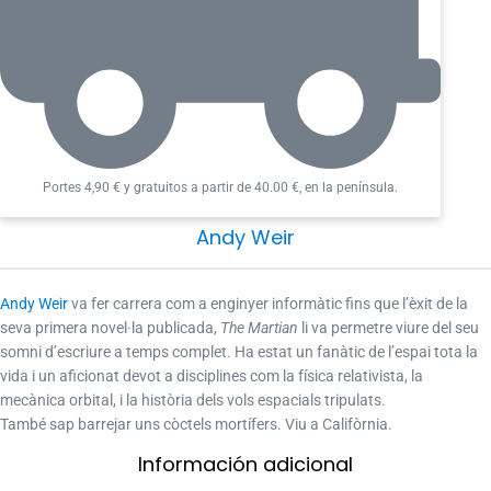
Portes 4,90 € y gratuitos a partir de 40.00 €, en la península.
Andy Weir
Andy Weir
va fer carrera com a enginyer informàtic fins que l’èxit de la
seva primera novel·la publicada,
The Martian
li va permetre viure del seu
somni d’escriure a temps complet. Ha estat un fanàtic de l’espai tota la
vida i un aficionat devot a disciplines com la física relativista, la
mecànica orbital, i la història dels vols espacials tripulats.
També sap barrejar uns còctels mortífers. Viu a Califòrnia.
Información adicional​