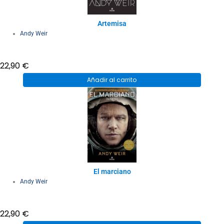
Artemisa
Andy Weir
22,90
€
Añadir al carrito
El marciano
Andy Weir
22,90
€