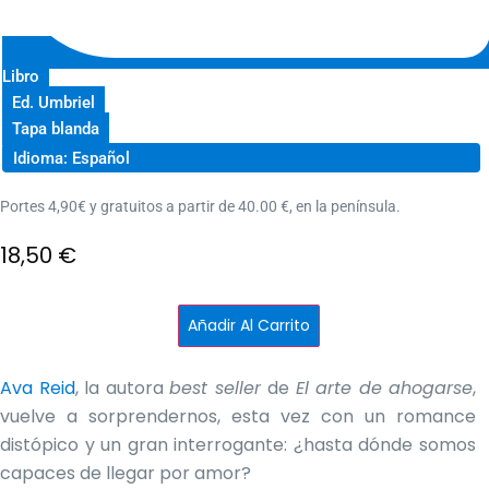
Libro
Ed. Umbriel
Tapa blanda
Idioma: Español
Portes 4,90€ y gratuitos a partir de 40.00 €, en la península.
18,50
€
Una
Añadir Al Carrito
fábula
para
el
fin
Ava Reid
, la autora
best seller
de
El arte de ahogarse
,
del
mundo
vuelve a sorprendernos, esta vez con un romance
cantidad
distópico y un gran interrogante: ¿hasta dónde somos
capaces de llegar por amor?