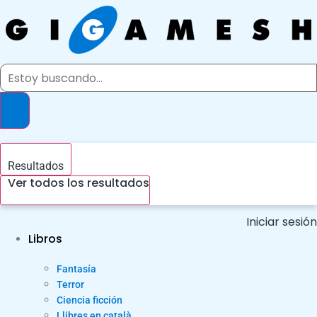
Ir
al
contenido
Search
...
Resultados
Ver todos los resultados
Iniciar sesión
Libros
Fantasía
Terror
Ciencia ficción
Llibres en català