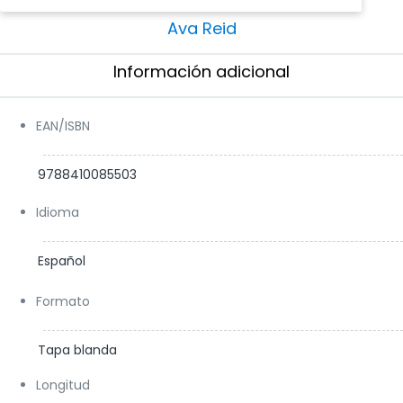
Ava Reid
es la autora de
El arte de ahogarse
,
Enebro &
Ava Reid
espina
y
La loba y el leñador
,
best
sellers
del
Sunday Times
y del
New York Times
. Se
Información adicional​
graduó en Ciencias Políticas por el Barnard College
y vive en Nueva Jersey.
EAN/ISBN
9788410085503
Idioma
Español
Formato
Tapa blanda
Longitud