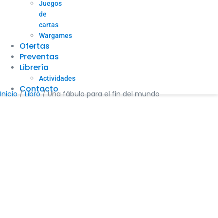
Juegos
de
cartas
Wargames
Ofertas
Preventas
Librería
Actividades
Contacto
Inicio
/
Libro
/ Una fábula para el fin del mundo