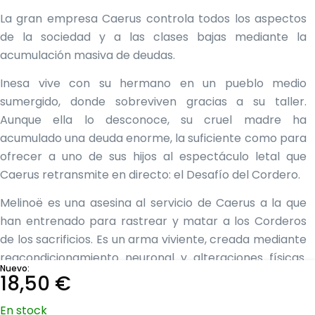
La gran empresa Caerus controla todos los aspectos
de la sociedad y a las clases bajas mediante la
acumulación masiva de deudas.
Inesa vive con su hermano en un pueblo medio
sumergido, donde sobreviven gracias a su taller.
Aunque ella lo desconoce, su cruel madre ha
acumulado una deuda enorme, la suficiente como para
ofrecer a uno de sus hijos al espectáculo letal que
Caerus retransmite en directo: el Desafío del Cordero.
Melinoë es una asesina al servicio de Caerus a la que
han entrenado para rastrear y matar a los Corderos
de los sacrificios. Es un arma viviente, creada mediante
reacondicionamiento neuronal y alteraciones físicas.
Nuevo:
Se la conoce por su fría brutalidad y belleza letal.
18,50
€
Nunca ha fracasado a la hora de matar a sus objetivos.
En stock