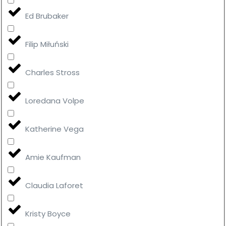
Ed Brubaker
Filip Miłuński
Charles Stross
Loredana Volpe
Katherine Vega
Amie Kaufman
Claudia Laforet
Kristy Boyce