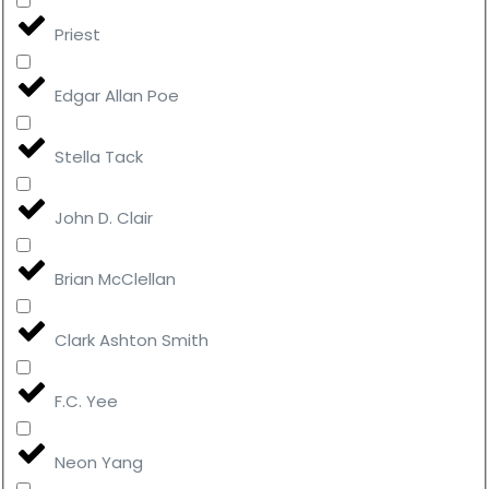
Priest
Edgar Allan Poe
Stella Tack
John D. Clair
Brian McClellan
Clark Ashton Smith
F.C. Yee
Neon Yang