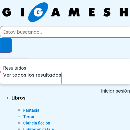
Ir
al
contenido
Search
...
Resultados
Ver todos los resultados
Iniciar sesión
Libros
Fantasía
Terror
Ciencia ficción
Llibres en català