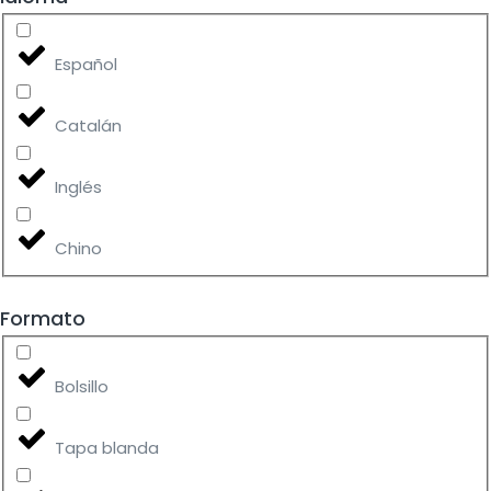
Español
Catalán
Inglés
Chino
Formato
Bolsillo
Tapa blanda