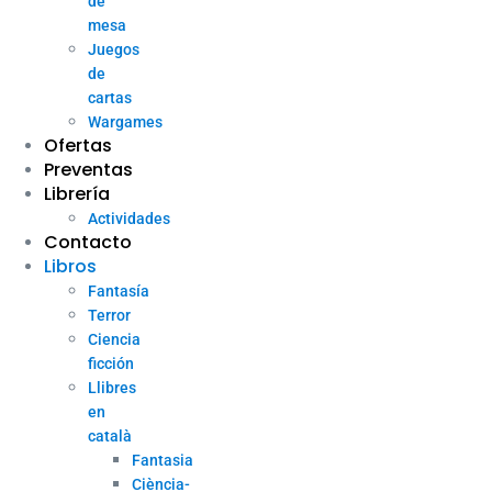
de
mesa
Juegos
de
cartas
Wargames
Ofertas
Preventas
Librería
Actividades
Contacto
Libros
Fantasía
Terror
Ciencia
ficción
Llibres
en
català
Fantasia
Ciència-