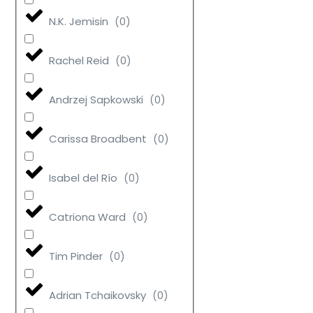
N.K. Jemisin
(
0
)
Rachel Reid
(
0
)
Andrzej Sapkowski
(
0
)
Carissa Broadbent
(
0
)
Isabel del Río
(
0
)
Catriona Ward
(
0
)
Tim Pinder
(
0
)
Adrian Tchaikovsky
(
0
)