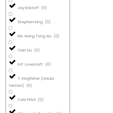
Jay Kristoff
(
0
)
Stephen King
(
0
)
Mo Xiang Tong Xiu
(
0
)
Cixin Liu
(
0
)
H.P. Lovecraft
(
0
)
T. Kingfisher (Ursula
Vernon)
(
0
)
Cels Piñol
(
0
)