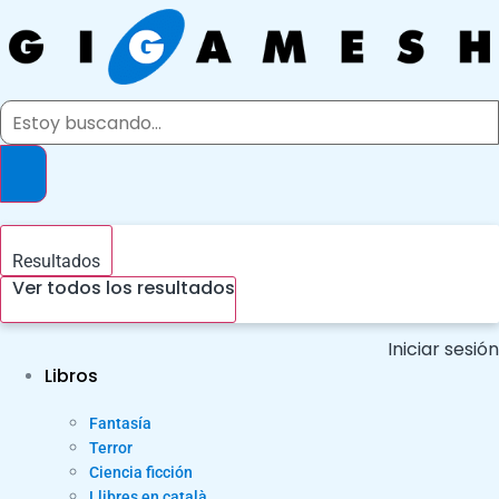
Ir
al
contenido
Search
...
Resultados
Ver todos los resultados
Iniciar sesión
Libros
Fantasía
Terror
Ciencia ficción
Llibres en català