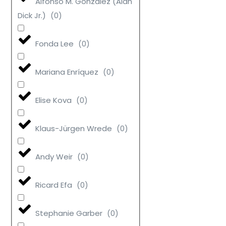
Alfonso M. González (Alan
Dick Jr.)
(
0
)
Fonda Lee
(
0
)
Mariana Enríquez
(
0
)
Elise Kova
(
0
)
Klaus-Jürgen Wrede
(
0
)
Andy Weir
(
0
)
Ricard Efa
(
0
)
Stephanie Garber
(
0
)