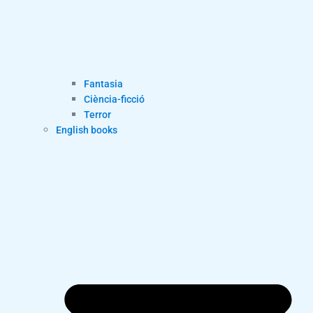
Fantasia
Ciència-ficció
Terror
English books