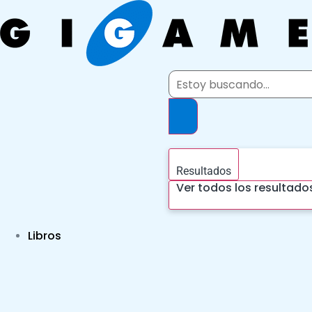
Ir
al
contenido
Search
...
Resultados
Ver todos los resultado
Libros