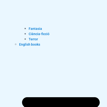
Fantasia
Ciència-ficció
Terror
English books