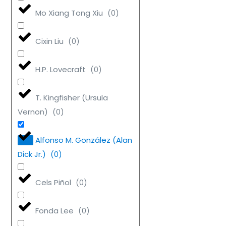
Mo Xiang Tong Xiu
(
0
)
Cixin Liu
(
0
)
H.P. Lovecraft
(
0
)
T. Kingfisher (Ursula
Vernon)
(
0
)
Alfonso M. González (Alan
Dick Jr.)
(
0
)
Cels Piñol
(
0
)
Fonda Lee
(
0
)