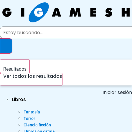
Ir
al
contenido
Search
...
Resultados
Ver todos los resultados
Iniciar sesión
Libros
Fantasía
Terror
Ciencia ficción
Llibres en català