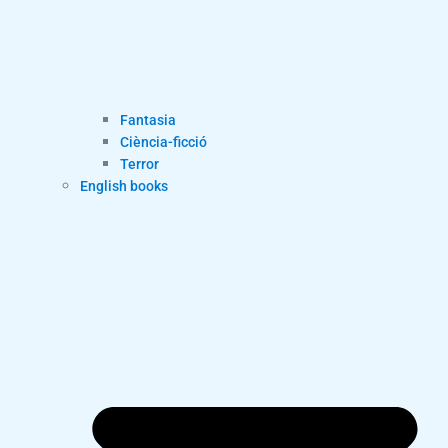
Fantasia
Ciència-ficció
Terror
English books