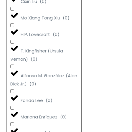
Cixin Liu
(
0
)
Mo Xiang Tong Xiu
(
0
)
H.P. Lovecraft
(
0
)
T. Kingfisher (Ursula
Vernon)
(
0
)
Alfonso M. González (Alan
Dick Jr.)
(
0
)
Fonda Lee
(
0
)
Mariana Enríquez
(
0
)