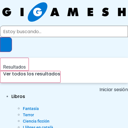
Ir
al
contenido
Search
...
Resultados
Ver todos los resultados
Iniciar sesión
Libros
Fantasía
Terror
Ciencia ficción
Llibres en català