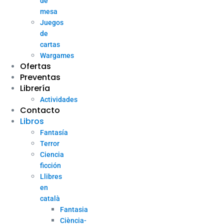
de
mesa
Juegos
de
cartas
Wargames
Ofertas
Preventas
Librería
Actividades
Contacto
Libros
Fantasía
Terror
Ciencia
ficción
Llibres
en
català
Fantasia
Ciència-