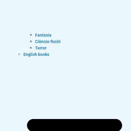
Fantasia
Ciència-ficció
Terror
English books