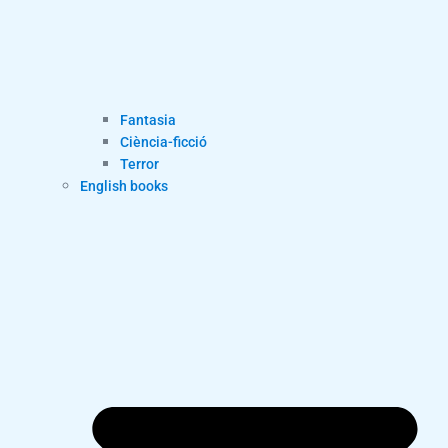
Fantasia
Ciència-ficció
Terror
English books