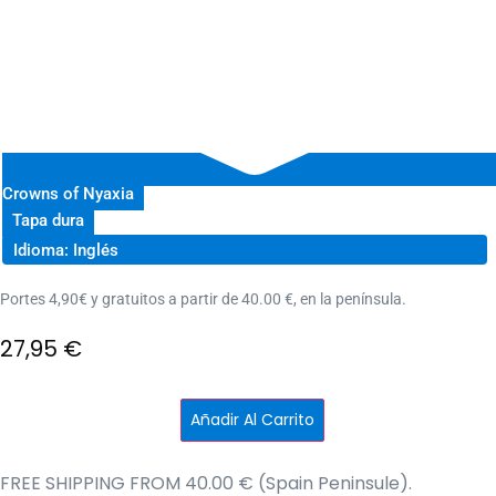
Crowns of Nyaxia
Tapa dura
Idioma: Inglés
Portes 4,90€ y gratuitos a partir de 40.00 €, en la península.
27,95
€
The
Añadir Al Carrito
Ashes
and
the
Star-
FREE SHIPPING FROM 40.00 € (Spain Peninsule).
Cursed