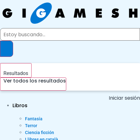
Ir
al
contenido
Search
...
Resultados
Ver todos los resultados
Iniciar sesión
Libros
Fantasía
Terror
Ciencia ficción
Llibres en català