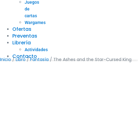
Juegos
de
cartas
Wargames
Ofertas
Preventas
Librería
Actividades
Contacto
Inicio
/
Libro
/
Fantasía
/ The Ashes and the Star-Cursed King