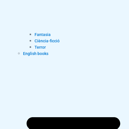
Fantasia
Ciència-ficció
Terror
English books