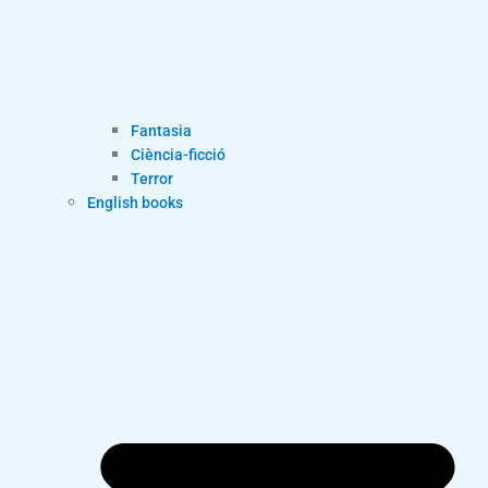
Fantasia
Ciència-ficció
Terror
English books