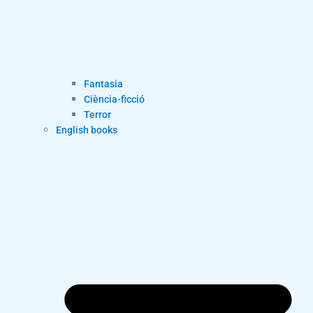
Fantasia
Ciència-ficció
Terror
English books