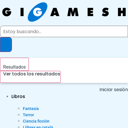
Ir
al
contenido
Search
...
Resultados
Ver todos los resultados
Iniciar sesión
Libros
Fantasía
Terror
Ciencia ficción
Llibres en català