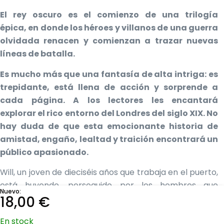
El rey oscuro es el comienzo de una trilogía
épica, en donde los héroes y villanos de una guerra
olvidada renacen y comienzan a trazar nuevas
líneas de batalla.
Es mucho más que una fantasía de alta intriga: es
trepidante, está llena de acción y sorprende a
cada página. A los lectores les encantará
explorar el rico entorno del Londres del siglo XIX. No
hay duda de que esta emocionante historia de
amistad, engaño, lealtad y traición encontrará un
público apasionado.
Will, un joven de dieciséis años que trabaja en el puerto,
está huyendo, perseguido por los hombres que
Nuevo:
mataron a su madre. Luego, un viejo sirviente le revela
18,00
€
que su destino es luchar junto a los Guardianes, quienes
En stock