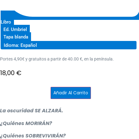
Libro
Ed. Umbriel
Tapa blanda
Idioma: Español
Portes 4,90€ y gratuitos a partir de 40.00 €, en la península.
18,00
€
El
Añadir Al Carrito
rey
oscuro
cantidad
La oscuridad SE ALZARÁ.
¿Quiénes MORIRÁN?
¿Quiénes SOBREVIVIRÁN?