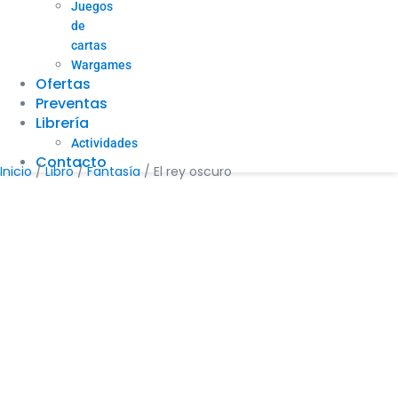
Juegos
de
cartas
Wargames
Ofertas
Preventas
Librería
Actividades
Contacto
Inicio
/
Libro
/
Fantasía
/ El rey oscuro