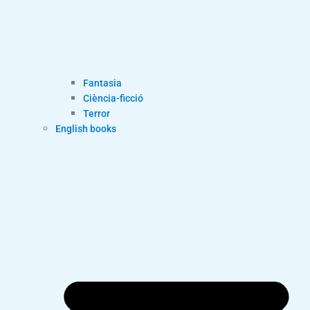
Fantasia
Ciència-ficció
Terror
English books