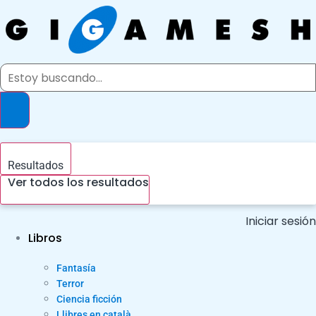
Ir
al
contenido
Search
...
Resultados
Ver todos los resultados
Iniciar sesión
Libros
Fantasía
Terror
Ciencia ficción
Llibres en català