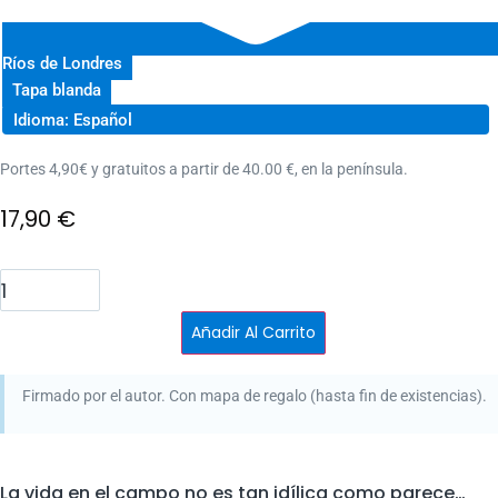
Ríos de Londres
Tapa blanda
Idioma: Español
Portes 4,90€ y gratuitos a partir de 40.00 €, en la península.
17,90
€
Verano
venenoso
-
Firmado
Añadir Al Carrito
+
ítem
cantidad
Firmado por el autor. Con mapa de regalo (hasta fin de existencias).
La vida en el campo no es tan idílica como parece…