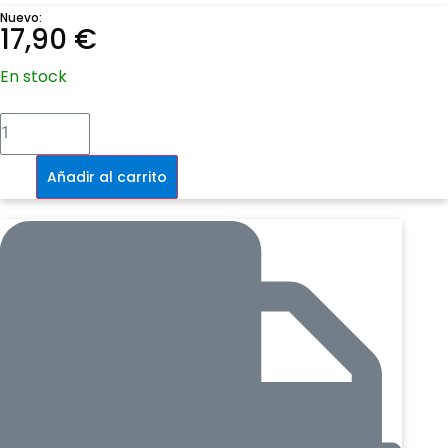
Nuevo:
17,90
€
En stock
Verano
venenoso
-
Firmado
+
Añadir al carrito
ítem
cantidad