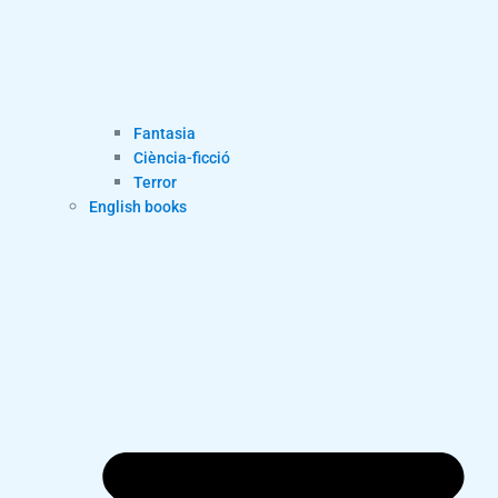
Fantasia
Ciència-ficció
Terror
English books