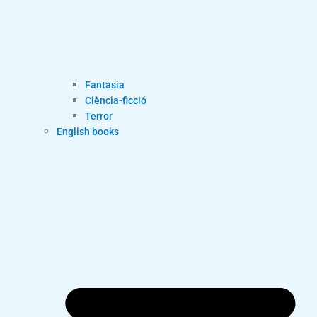
Fantasia
Ciència-ficció
Terror
English books