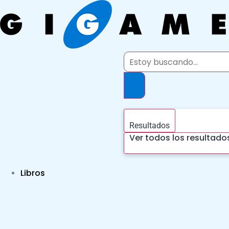
Ir
al
contenido
Search
...
Resultados
Ver todos los resultado
Libros