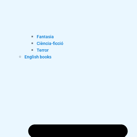
Fantasia
Ciència-ficció
Terror
English books