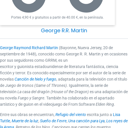
Portes 4,90 € y gratuitos a partir de 40.00 €, en la península.
George R.R. Martin
George Raymond Richard Martin
(Bayonne, Nueva Jersey, 20 de
septiembre de 1948), conocido como George R. R. Martin y en ocasiones
por sus seguidores como GRRM, es un
escritor y guionista estadounidense de literatura fantástica, ciencia
ficción y terror. Es conocido especialmente por ser el autor de la serie de
novelas
Canción de hielo y fuego
, adaptada para la televisión con el título
de
Juego de tronos (Game of Thrones)
. Igualmente, la serie de
televisión
La casa del dragón (House of the Dragon)
es una adaptación de
su novela
Fuego y Sangre
. También ha colaborado en el apartado
artístico y de guion en el videojuego de From Software
Elden Ring
.
Entre sus obras se encuentran,
Refugio del viento
escrita junto a
Lisa
Tuttle
,
Muerte de la luz
,
Sueño de Fevre
,
Una canción para Lya
,
Los reyes de
la Arena
,
Retratos de los hijos, Canciones que cantan los muertos,