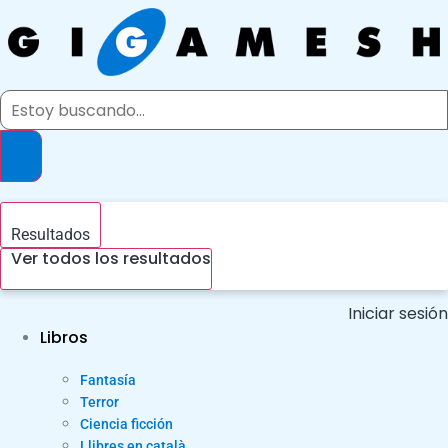
Ir
al
contenido
Search
...
Resultados
Ver todos los resultados
Iniciar sesión
Libros
Fantasía
Terror
Ciencia ficción
Llibres en català