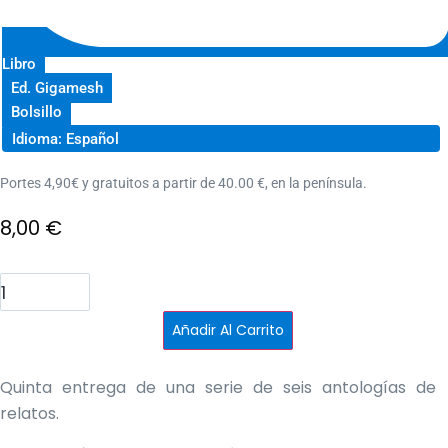
Libro
Ed. Gigamesh
Bolsillo
Idioma: Español
Portes 4,90€ y gratuitos a partir de 40.00 €, en la península.
8,00
€
Los
reyes
de
la
Añadir Al Carrito
arena
cantidad
Quinta entrega de una serie de seis antologías de
relatos.