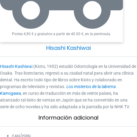
mundial con esta historia de detectives que combina el
misterio y la gastronomía».
El Mundo
Portes 4,90 € y gratuitos a partir de 40.00 €, en la península.
«Un libro delicioso en todos los sentidos que es mejor
no leer con hambre».
Hisashi Kashiwai
El País Babelia
Hisashi Kashiwai
(Kioto, 1952) estudió Odontología en la Universidad de
«Una historia llena de ternura».
Osaka. Tras licenciarse, regresó a su ciudad natal para abrir una clínica
dental. Ha escrito todo tipo de libros sobre Kioto y colaborado en
El Correo
programas de televisión y revistas.
Los misterios de la taberna
Kamogawa
, en curso de traducción en más de veinte países, ha
«Los personajes de
Los misterios de la taberna
alcanzado tal éxito de ventas en Japón que se ha convertido en una
Kamogawa
buscan el sabor de los recuerdos. Al igual
serie de ocho novelas y ha sido adaptada a la pantalla por la NHK TV.
que las vistas y los sonidos, los sabores también están
Información adicional​
profundamente conectados con los recuerdos. Las
descripciones de los bellos paisajes de Kioto y sus
platos autóctonos, que son como el paisaje original de
EAN/ISBN