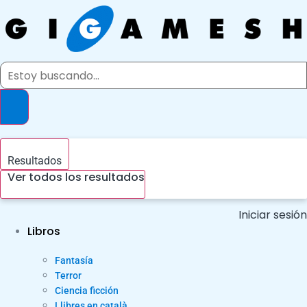
Ir
al
contenido
Search
...
Resultados
Ver todos los resultados
Iniciar sesión
Libros
Fantasía
Terror
Ciencia ficción
Llibres en català