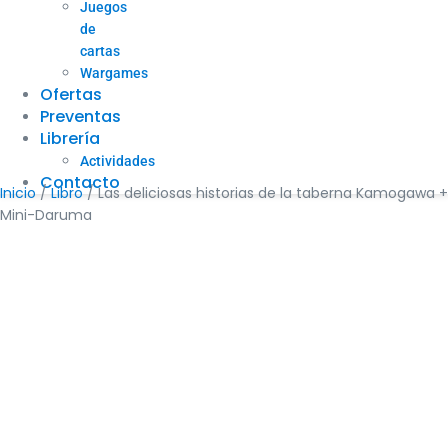
Juegos
de
cartas
Wargames
Ofertas
Preventas
Librería
Actividades
Contacto
Inicio
/
Libro
/ Las deliciosas historias de la taberna Kamogawa +
Mini-Daruma