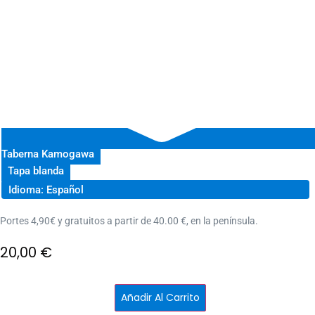
Taberna Kamogawa
Tapa blanda
Idioma: Español
Portes 4,90€ y gratuitos a partir de 40.00 €, en la península.
20,00
€
Las
Añadir Al Carrito
deliciosas
historias