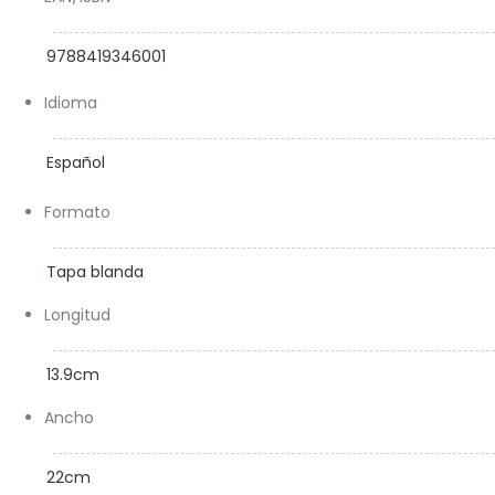
Japón, me han llegado al corazón».
9788419346001
Genki Kawamura, autor de
Si los gatos
desaparecieran del mundo
Idioma
Español
Formato
Tapa blanda
Longitud
13.9cm
Ancho
22cm