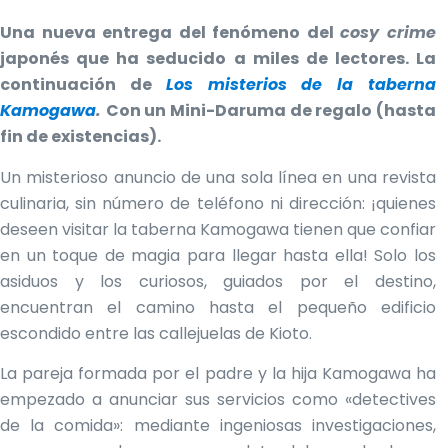
de
la
Una nueva entrega del fenómeno del
cosy crime
taberna
Kamogawa
japonés que ha seducido a miles de lectores. La
+
Mini-
continuación de
Los misterios de la taberna
Daruma
cantidad
Kamogawa
.
Con un Mini-Daruma de regalo (hasta
fin de existencias).
Un misterioso anuncio de una sola línea en una revista
culinaria, sin número de teléfono ni dirección: ¡quienes
deseen visitar la taberna Kamogawa tienen que confiar
en un toque de magia para llegar hasta ella! Solo los
asiduos y los curiosos, guiados por el destino,
encuentran el camino hasta el pequeño edificio
escondido entre las callejuelas de Kioto.
La pareja formada por el padre y la hija Kamogawa ha
empezado a anunciar sus servicios como «detectives
de la comida»: mediante ingeniosas investigaciones,