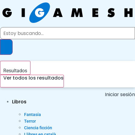
Ir
al
contenido
Search
...
Resultados
Ver todos los resultados
Iniciar sesión
Libros
Fantasía
Terror
Ciencia ficción
Llibres en català