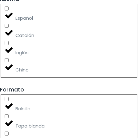
Español
Catalán
Inglés
Chino
Formato
Bolsillo
Tapa blanda