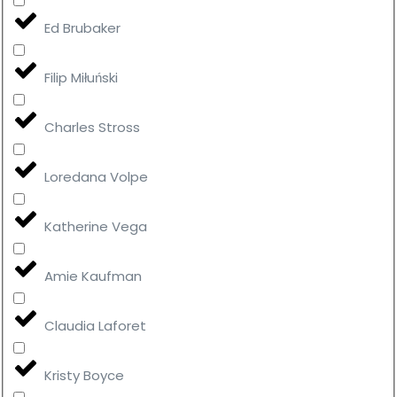
Ed Brubaker
Filip Miłuński
Charles Stross
Loredana Volpe
Katherine Vega
Amie Kaufman
Claudia Laforet
Kristy Boyce