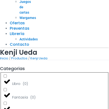
Juegos
de
cartas
Wargames
Ofertas
Preventas
Librería
Actividades
Contacto
Kenji Ueda
/
/
Inicio
Productos
Kenji Ueda
Categorias
Libro
(
0
)
Fantasía
(
0
)