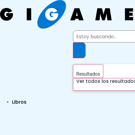
Ir
al
contenido
Search
...
Resultados
Ver todos los resultado
Libros