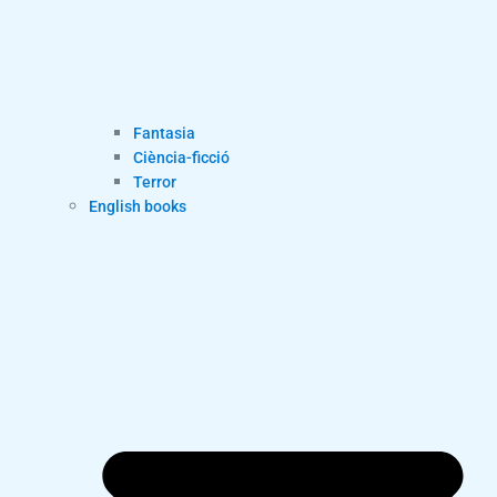
Fantasia
Ciència-ficció
Terror
English books