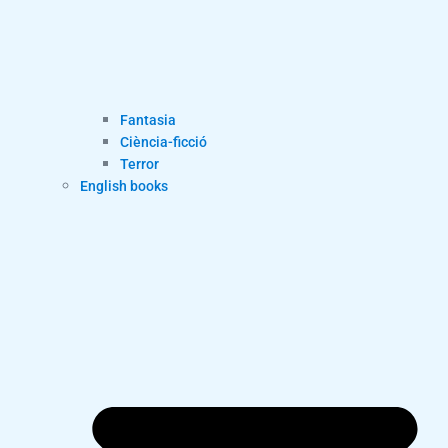
Fantasia
Ciència-ficció
Terror
English books