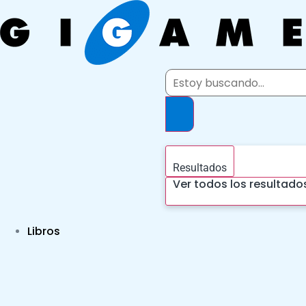
Ir
al
contenido
Search
...
Resultados
Ver todos los resultado
Libros