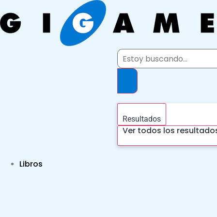
Ir
al
contenido
Search
...
Resultados
Ver todos los resultado
Libros