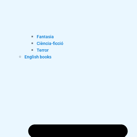
Fantasia
Ciència-ficció
Terror
English books