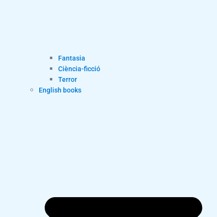
Fantasia
Ciència-ficció
Terror
English books