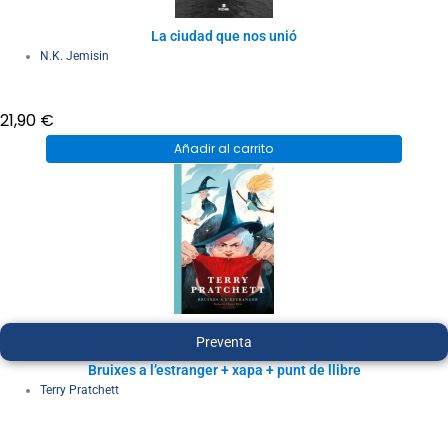
La ciudad que nos unió
N.K. Jemisin
21,90
€
Añadir al carrito
Preventa
Bruixes a l’estranger + xapa + punt de llibre
Terry Pratchett