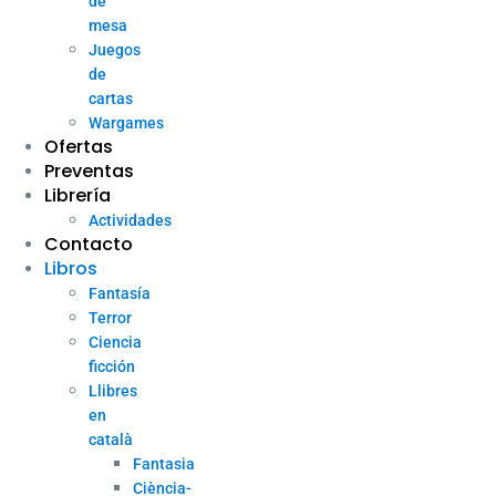
de
mesa
Juegos
de
cartas
Wargames
Ofertas
Preventas
Librería
Actividades
Contacto
Libros
Fantasía
Terror
Ciencia
ficción
Llibres
en
català
Fantasia
Ciència-