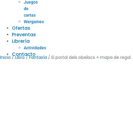
Juegos
de
cartas
Wargames
Ofertas
Preventas
Librería
Actividades
Contacto
Inicio
/
Libro
/
Fantasía
/ El portal dels obeliscs + mapa de regal