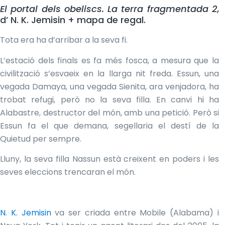
regal
cantidad
El portal dels obeliscs. La terra fragmentada 2
,
d’ N. K. Jemisin + mapa de regal.
Tota era ha d’arribar a la seva fi.
L’estació dels finals es fa més fosca, a mesura que la
civilització s’esvaeix en la llarga nit freda. Essun, una
vegada Damaya, una vegada Sienita, ara venjadora, ha
trobat refugi, però no la seva filla. En canvi hi ha
Alabastre, destructor del món, amb una petició. Però si
Essun fa el que demana, segellaria el destí de la
Quietud per sempre.
Lluny, la seva filla Nassun està creixent en poders i les
seves eleccions trencaran el món.
N. K. Jemisin
va ser criada entre Mobile (Alabama) i