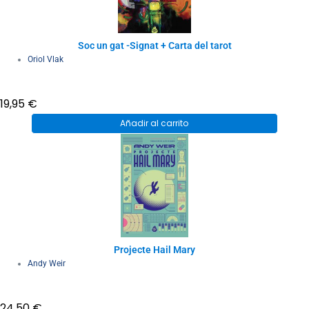
Soc un gat -Signat + Carta del tarot
Oriol Vlak
19,95
€
Añadir al carrito
Projecte Hail Mary
Andy Weir
24,50
€