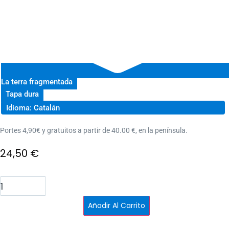
La terra fragmentada
Tapa dura
Idioma: Catalán
Portes 4,90€ y gratuitos a partir de 40.00 €, en la península.
24,50
€
El
portal
dels
obeliscs
Añadir Al Carrito
+
mapa
de