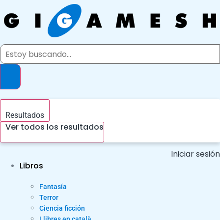
Ir
al
contenido
Search
...
Resultados
Ver todos los resultados
Iniciar sesión
Libros
Fantasía
Terror
Ciencia ficción
Llibres en català