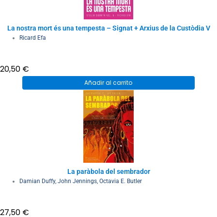
La nostra mort és una tempesta – Signat + Arxius de la Custòdia V
Ricard Efa
20,50
€
Añadir al carrito
La paràbola del sembrador
Damian Duffy
,
John Jennings
,
Octavia E. Butler
27,50
€