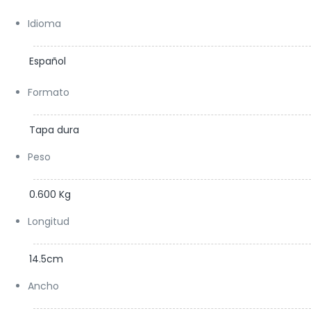
ría de Bilbao y el entorno del museo Guggenheim, para
relajarse y poner en pausa su desbordante
Idioma
imaginación.
Español
Formato
Tapa dura
Peso
0.600 Kg
Longitud
14.5cm
Ancho