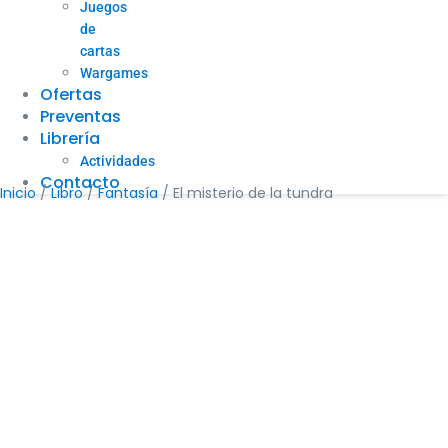
Juegos
de
cartas
Wargames
Ofertas
Preventas
Librería
Actividades
Contacto
Inicio
/
Libro
/
Fantasía
/ El misterio de la tundra