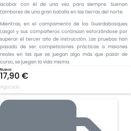
acabar con él de una vez para siempre. Suenan
tambores de una gran batalla en las tierras del norte.
Mientras, en el campamento de los Guardabosques
Lasgol y sus compañeros continúan esforzándose por
superar el tercer año de instrucción. Las pruebas han
pasado de ser competiciones prácticas a misiones
reales en las que se juegan algo más que pasar de
curso, se juegan la vida misma.
Nuevo:
¿Sobrevivirán Lasgol y sus compañeros un año más? ¿A
17,90
€
la guerra en el norte? ¿A las traiciones, rivalidades y
Agotado
dobles juegos?
«Pedro Urvi ha creado un mundo muy original, con la
imponente figura de los Guardabosques como tema
principal. […] Contiene aventuras divertidas y
peligrosas pruebas, y un enigma gracias a la figura del
Traidor y la magia. […] El final de
El Hijo del Traidor
es