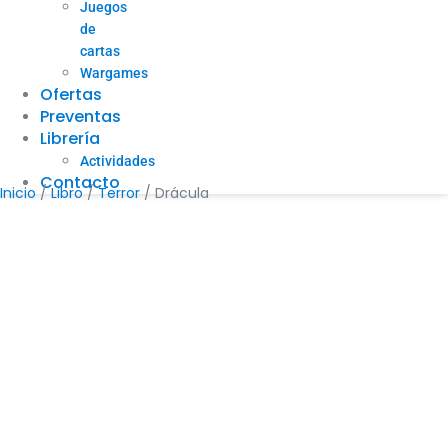
Juegos
de
cartas
Wargames
Ofertas
Preventas
Librería
Actividades
Contacto
Inicio
/
Libro
/
Terror
/ Drácula