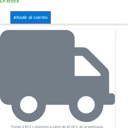
En stock
Drácula
cantidad
Añadir al carrito
Portes 4,90 € y gratuitos a partir de 40.00 €, en la península.