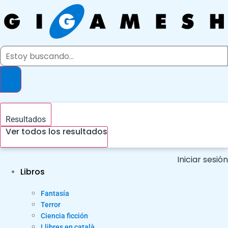
Ir
al
contenido
Search
...
Resultados
Ver todos los resultados
Iniciar sesión
Libros
Fantasía
Terror
Ciencia ficción
Llibres en català