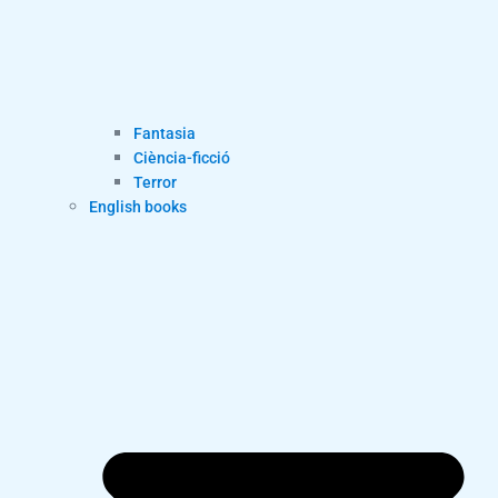
Fantasia
Ciència-ficció
Terror
English books