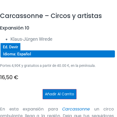
Carcassonne – Circos y artistas
Expansión 10
Klaus-Jürgen Wrede
Ed. Devir
Idioma: Español
Portes 4,90€ y gratuitos a partir de 40.00 €, en la península.
16,50
€
Carcassonne
Añadir Al Carrito
-
Circos
y
artistas
En esta expansión para
Carcassonne
un circo
cantidad
ambulante llega a la región. Deja que tus seguidores