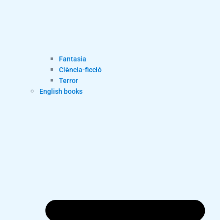
Fantasia
Ciència-ficció
Terror
English books