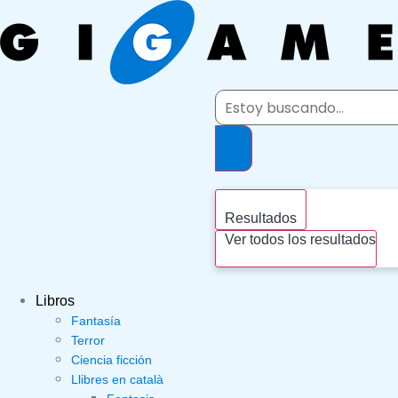
Ir
al
contenido
Search
...
Resultados
Ver todos los resultados
Libros
Fantasía
Terror
Ciencia ficción
Llibres en català