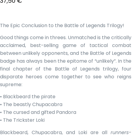
El
37,50
€
precio
El
original
precio
The Epic Conclusion to the Battle of Legends Trilogy!
era:
actual
Good things come in threes. Unmatched is the critically
acclaimed, best-selling game of tactical combat
45,00 €.
es:
between unlikely opponents, and the Battle of Legends
37,50 €.
badge has always been the epitome of “unlikely”. In the
final chapter of the Battle of Legends trilogy, four
disparate heroes come together to see who reigns
supreme:
• Blackbeard the pirate
• The beastly Chupacabra
• The cursed and gifted Pandora
• The Trickster Loki
Blackbeard, Chupacabra, and Loki are all
runners-