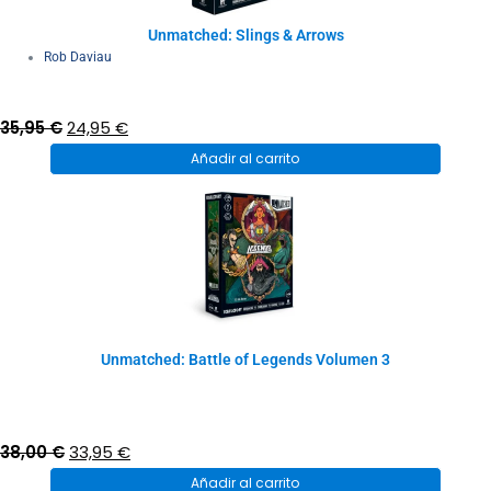
Unmatched: Slings & Arrows
Rob Daviau
El
El
35,95
€
24,95
€
precio
precio
Añadir al carrito
original
actual
era:
es:
35,95 €.
24,95 €.
Unmatched: Battle of Legends Volumen 3
El
El
38,00
€
33,95
€
precio
precio
Añadir al carrito