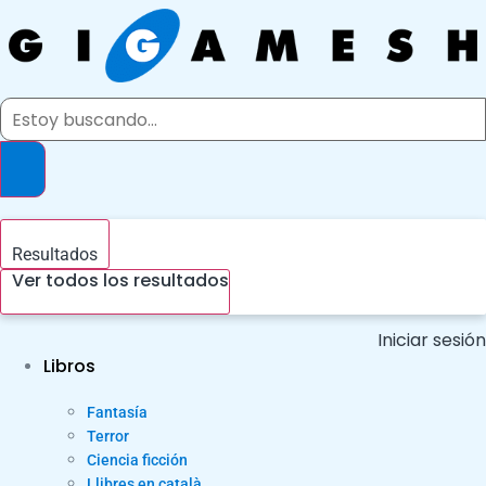
Ir
al
contenido
Search
...
Resultados
Ver todos los resultados
Iniciar sesión
Libros
Fantasía
Terror
Ciencia ficción
Llibres en català