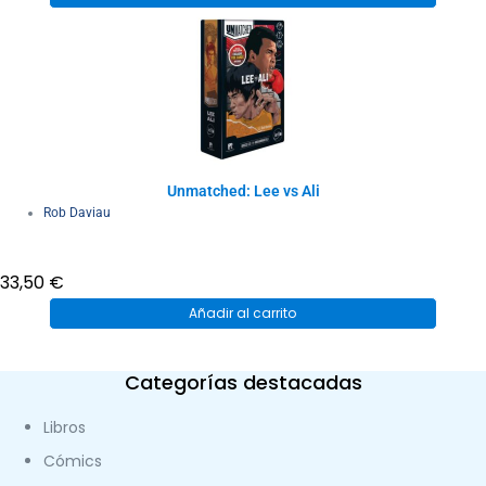
original
actual
era:
es:
38,00 €.
33,95 €.
Unmatched: Lee vs Ali
Rob Daviau
33,50
€
Añadir al carrito
Categorías destacadas
Libros
Cómics