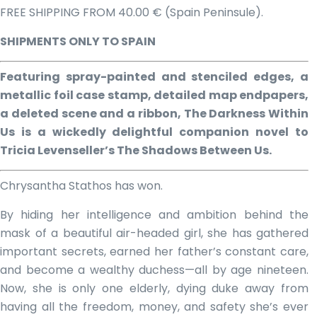
FREE SHIPPING FROM 40.00 € (Spain Peninsule).
SHIPMENTS ONLY TO SPAIN
Featuring spray-painted and stenciled edges, a
metallic foil case stamp, detailed map endpapers,
a deleted scene and a ribbon,
The Darkness Within
Us
is a wickedly delightful companion novel to
Tricia Levenseller’s
The Shadows Between Us.
Chrysantha Stathos has won.
By hiding her intelligence and ambition behind the
mask of a beautiful air-headed girl, she has gathered
important secrets, earned her father’s constant care,
and become a wealthy duchess—all by age nineteen.
Now, she is only one elderly, dying duke away from
having all the freedom, money, and safety she’s ever