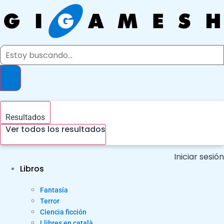
Ir
al
contenido
Search
...
Resultados
Ver todos los resultados
Iniciar sesión
Libros
Fantasía
Terror
Ciencia ficción
Llibres en català