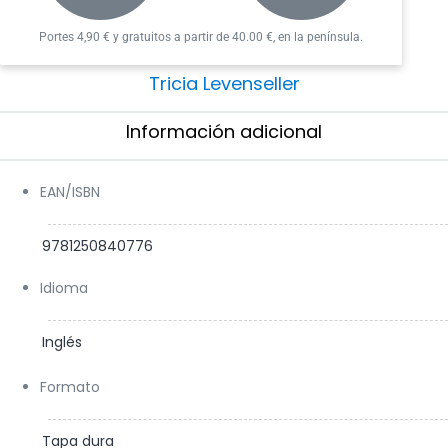
Follow us on X:
@GigameshEng
Portes 4,90 € y gratuitos a partir de 40.00 €, en la península.
*The colours could be different from the image.
Tricia Levenseller
Información adicional​
EAN/ISBN
9781250840776
Idioma
Inglés
Formato
Tapa dura