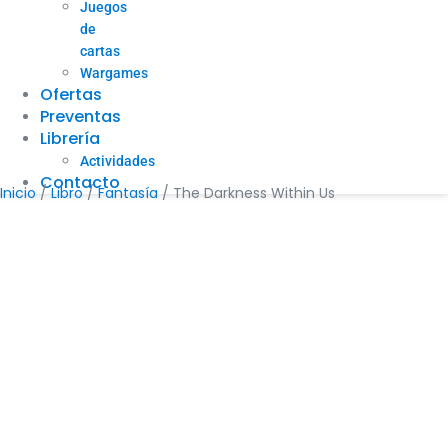
Juegos
de
cartas
Wargames
Ofertas
Preventas
Librería
Actividades
Contacto
Inicio
/
Libro
/
Fantasía
/ The Darkness Within Us