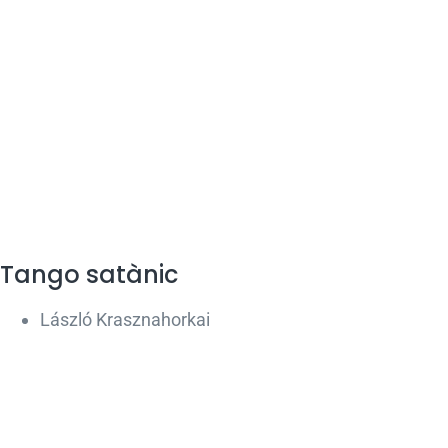
Tango satànic
László Krasznahorkai