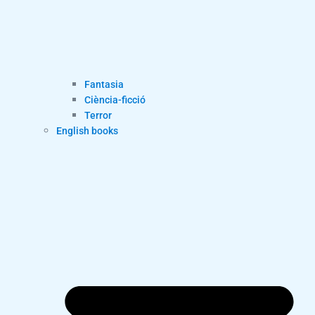
Fantasia
Ciència-ficció
Terror
English books