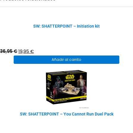
SW: SHATTERPOINT – Initiation kit
El
El
36,95
€
19,95
€
precio
precio
Añadir al carrito
original
actual
era:
es:
36,95 €.
19,95 €.
SW: SHATTERPOINT – You Cannot Run Duel Pack