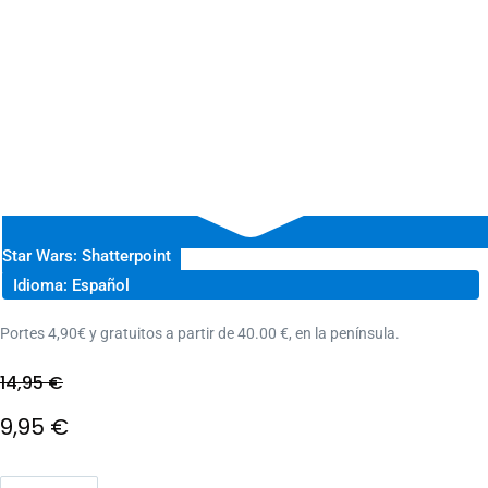
Star Wars: Shatterpoint
Idioma: Español
Portes 4,90€ y gratuitos a partir de 40.00 €, en la península.
14,95
€
El
9,95
€
precio
El
SW: