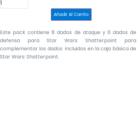
SHATTERPOINT
original
precio
-
Dice
Añadir Al Carrito
Pack
era:
actual
cantidad
14,95 €.
es:
Este pack contiene 8 dados de ataque y 6 dados de
defensa para Star Wars: Shatterpoint para
9,95 €.
complementar los dados incluidos en la caja básica de
Star Wars: Shatterpoint.