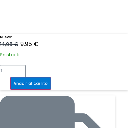
Nuevo:
El
El
9,95
€
14,95
€
precio
precio
En stock
original
actual
SW:
SHATTERPOINT
era:
es:
-
Dice
Pack
Añadir al carrito
14,95 €.
9,95 €.
cantidad