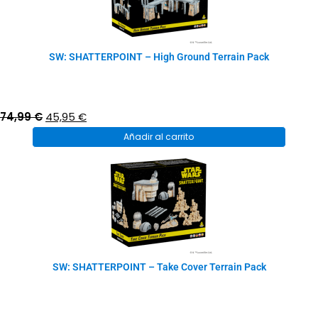
SW: SHATTERPOINT – High Ground Terrain Pack
El
El
74,99
€
45,95
€
precio
precio
Añadir al carrito
original
actual
era:
es:
74,99 €.
45,95 €.
SW: SHATTERPOINT – Take Cover Terrain Pack