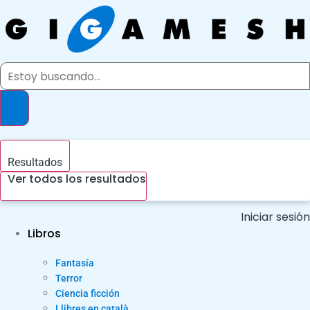
Ir
al
contenido
Search
...
Resultados
Ver todos los resultados
Iniciar sesión
Libros
Fantasía
Terror
Ciencia ficción
Llibres en català