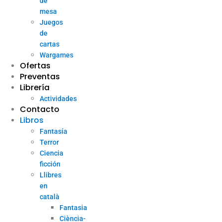
de
mesa
Juegos
de
cartas
Wargames
Ofertas
Preventas
Librería
Actividades
Contacto
Libros
Fantasía
Terror
Ciencia
ficción
Llibres
en
català
Fantasia
Ciència-