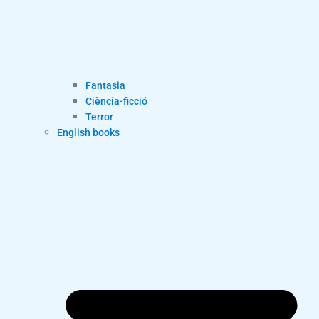
Fantasia
Ciència-ficció
Terror
English books