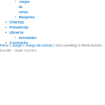
Juegos
de
cartas
Wargames
Ofertas
Preventas
Librería
Actividades
Contacto
Inicio
/
Juego
/
Juego de cartas
/ Solo Leveling: S-Rank Hunter
bundle – Baek Yoonho