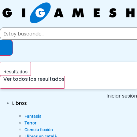
Ir
al
contenido
Search
...
Resultados
Ver todos los resultados
Iniciar sesión
Libros
Fantasía
Terror
Ciencia ficción
Llibres en català