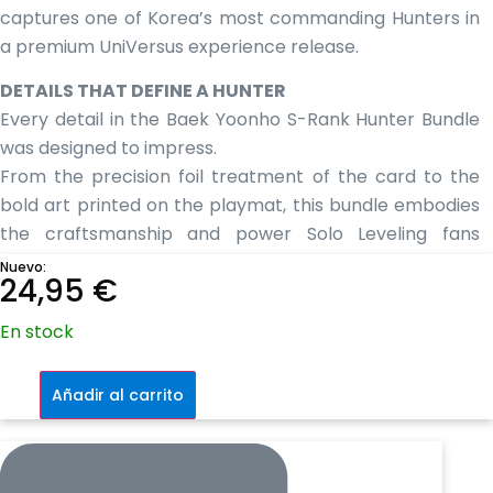
captures one of Korea’s most commanding Hunters in
a premium UniVersus experience release.
DETAILS THAT DEFINE A HUNTER
Every detail in the Baek Yoonho S-Rank Hunter Bundle
was designed to impress.
From the precision foil treatment of the card to the
bold art printed on the playmat, this bundle embodies
the craftsmanship and power Solo Leveling fans
expect.
Nuevo:
24,95
€
Alternate-universe artwork exclusive to this
En stock
release
Premium materials and sharp color detailing
Solo
Crafted for fans who demand more—just like an S-
Leveling:
Añadir al carrito
S-
Rank Hunter.
Rank
Hunter
bundle
-
Baek