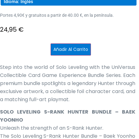
Idioma: Inglés
Portes 4,90€ y gratuitos a partir de 40.00 €, en la península.
24,95
€
Solo
Añadir Al Carrito
Leveling:
S-
Rank
Hunter
Step into the world of Solo Leveling with the UniVersus
bundle
-
Collectible Card Game Experience Bundle Series. Each
Baek
Yoonho
premium bundle spotlights a legendary Hunter through
cantidad
exclusive artwork, a collectible foil character card, and
a matching full-art playmat.
SOLO LEVELING S-RANK HUNTER BUNDLE – BAEK
YOONHO
Unleash the strength of an S-Rank Hunter.
The Solo Leveling S-Rank Hunter Bundle – Baek Yoonho