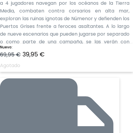
a 4 jugadores navegan por los océanos de la Tierra
Media, combaten contra corsarios en alta mar,
exploran las ruinas ignotas de Númenor y defienden los
Puertos Grises frente a feroces asaltantes. A lo largo
de nueve escenarios que pueden jugarse por separado
o como parte de una campaña, se las verán con
Nuevo:
piratas, espectros, monstruos marinos y un
El
El
39,95
€
69,95
€
carismático villano al mando de una flota de poderosos
precio
precio
barcos.
Agotado
Esta expansión incluye todos los escenarios que
original
actual
originalmente aparecían en la expansión
Los Puertos
era:
es:
Grises
y el ciclo
Cazador de Sueños
unidos ahora en
una sola caja, junto con contenido de campaña
69,95 €.
39,95 €.
totalmente nuevo.
CONTENIDO
1 reglamento de campaña, 30 cartas de Misión, 288
cartas de Encuentro, 9 cartas de Campaña, 38 cartas