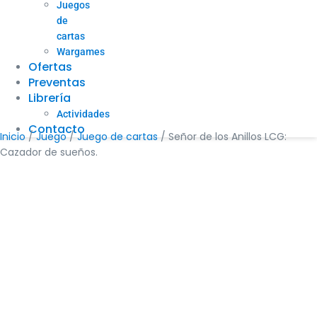
Juegos
de
cartas
Wargames
Ofertas
Preventas
Librería
Actividades
Contacto
Inicio
/
Juego
/
Juego de cartas
/ Señor de los Anillos LCG:
Cazador de sueños.