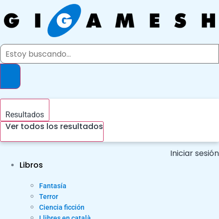
Ir
al
contenido
Search
...
Resultados
Ver todos los resultados
Iniciar sesión
Libros
Fantasía
Terror
Ciencia ficción
Llibres en català