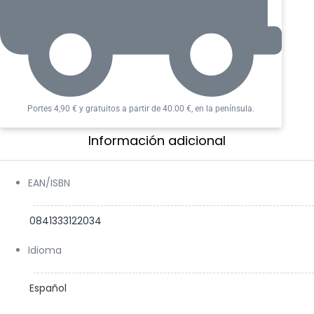
de ayuda/carga, 1 carta de Rumbo.
Jugadores:
1 – 4 jugadores
Edad:
>14 años
Duración:
30 – 120 minutos
Portes 4,90 € y gratuitos a partir de 40.00 €, en la península.
Cartas, Cooperativo, Temático, LCG.
Información adicional​
EAN/ISBN
0841333122034
Idioma
Español