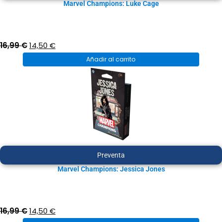
Marvel Champions: Luke Cage
El
El
16,99
€
14,50
€
precio
precio
Añadir al carrito
original
actual
era:
es:
16,99 €.
14,50 €.
Preventa
Marvel Champions: Jessica Jones
El
El
16,99
€
14,50
€