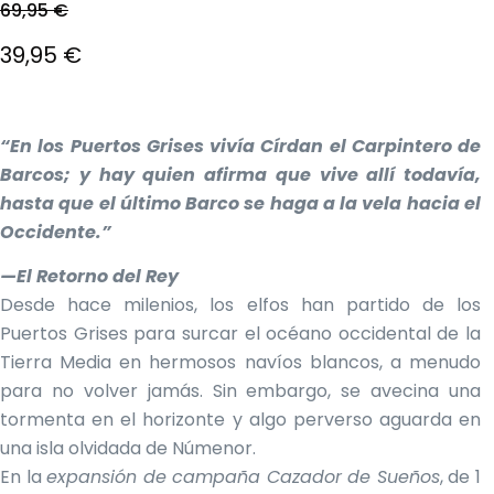
69,95
€
El
39,95
€
precio
El
original
precio
“En los Puertos Grises vivía Círdan el Carpintero de
Barcos; y hay quien afirma que vive allí todavía,
era:
actual
hasta que el último Barco se haga a la vela hacia el
69,95 €.
es:
Occidente.”
39,95 €.
—El Retorno del Rey
Desde hace milenios, los elfos han partido de los
Puertos Grises para surcar el océano occidental de la
Tierra Media en hermosos navíos blancos, a menudo
para no volver jamás. Sin embargo, se avecina una
tormenta en el horizonte y algo perverso aguarda en
una isla olvidada de Númenor.
En la
expansión de campaña Cazador de Sueños
, de 1