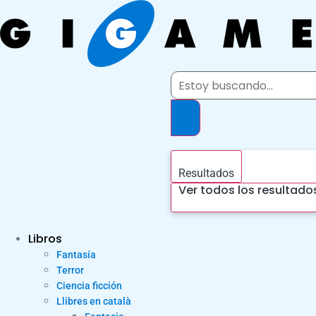
Ir
al
contenido
Search
...
Resultados
Ver todos los resultado
Libros
Fantasía
Terror
Ciencia ficción
Llibres en català